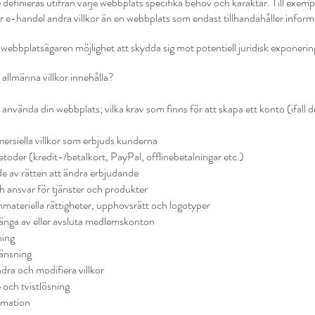
 definieras utifrån varje webbplats specifika behov och karaktär. Till exemp
r e-handel andra villkor än en webbplats som endast tillhandahåller inform
 webbplatsägaren möjlighet att skydda sig mot potentiell juridisk exponerin
allmänna villkor innehålla?
nvända din webbplats; vilka krav som finns för att skapa ett konto (ifall d
ersiella villkor som erbjuds kunderna
toder (kredit-/betalkort, PayPal, offlinebetalningar etc.)
e av rätten att ändra erbjudande
h ansvar för tjänster och produkter
materiella rättigheter, upphovsrätt och logotyper
tänga av eller avsluta medlemskonton
ning
änsning
dra och modifiera villkor
 och tvistlösning
rmation