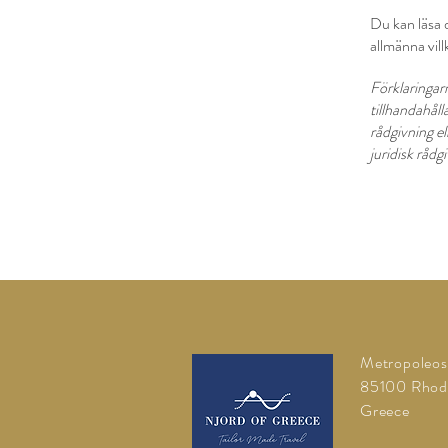
Du kan läsa 
allmänna vill
Förklaringarn
tillhandahåll
rådgivning e
juridisk rådgi
Metropoleos
85100 Rhod
Greece