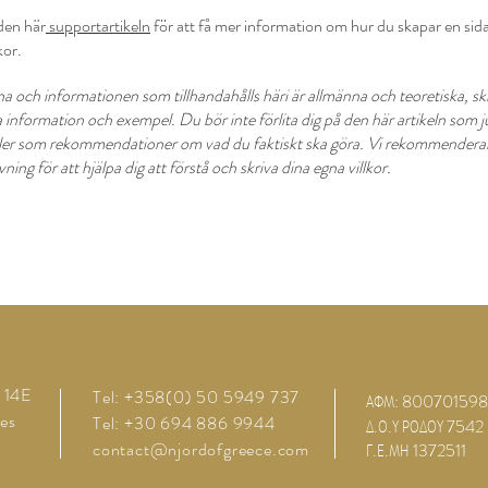
den här
supportartikeln
för att få mer information om hur du skapar en si
kor.
a och informationen som tillhandahålls häri är allmänna och teoretiska, skr
a information och exempel. Du bör inte förlita dig på den här artikeln som j
ller som rekommendationer om vad du faktiskt ska göra. Vi rekommenderar
vning för att hjälpa dig att förstå och skriva dina egna villkor.
 14E
Tel: +358(0) 50 5949 737
ΑΦΜ: 800701598
es
Tel: +30 694 886 9944
Δ.Ο.Υ ΡΟΔΟΥ 7542
contact@njordofgreece.com
Γ.Ε.ΜΗ 1372511