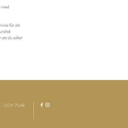
da med
ivna för att
uridisk
 att du söker
 - DOY 7548