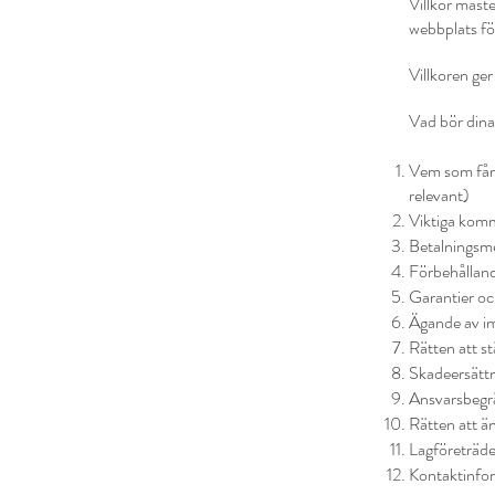
Villkor måste
webbplats fö
Villkoren ger
Vad bör dina 
Vem som får a
relevant)
Viktiga komm
Betalningsme
Förbehålland
Garantier oc
Ägande av im
Rätten att s
Skadeersätt
Ansvarsbegr
Rätten att än
Lagföreträde
Kontaktinfo