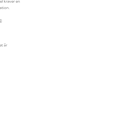
el kräver en
ation.
g.
et är